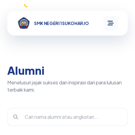
0271593132
SMK NEGERI 1 SUKOHARJO
SMK NEGERI
1
SUKOHARJO
Alumni
Beranda
Menelusuri jejak sukses dan inspirasi dari para lulusan
terbaik kami.
Informasi
Profil
Kata
Program
Sambutan
Sejarah
MikroTik