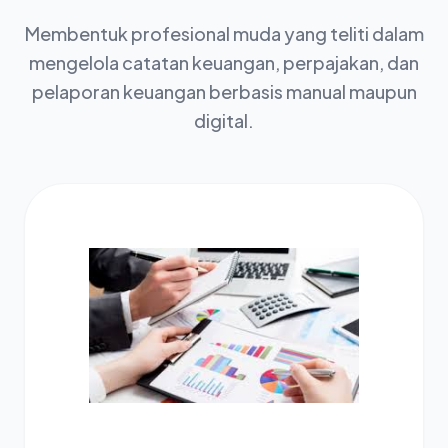
Siswa
Sekolah
Academy
Membentuk profesional muda yang teliti dalam
Visi
Sarana
Alumni
mengelola catatan keuangan, perpajakan, dan
Misi
Kejuruan
&
Cek
Guru
pelaporan keuangan berbasis manual maupun
Prasarana
Kelulusan
Semua
Staff
digital.
Ekstrakurikuler
Prestasi
Kejuruan
Data
Akuntansi
Semua
Sekolah
dan
Ekskul
Keuangan
Osis
SPMB
Lembaga
(AKL)
Manajemen
Perkantoran
dan
Layanan
Bisnis
(MPLB)
Pemasaran
(PM)