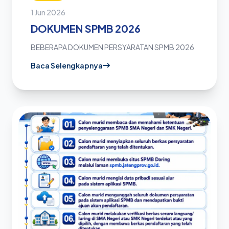
Teknik
1 Jun 2026
Jaringan
DOKUMEN SPMB 2026
Komputer
dan
BEBERAPA DOKUMEN PERSYARATAN SPMB 2026
Telekomunikasi
Baca Selengkapnya
(TJKT)