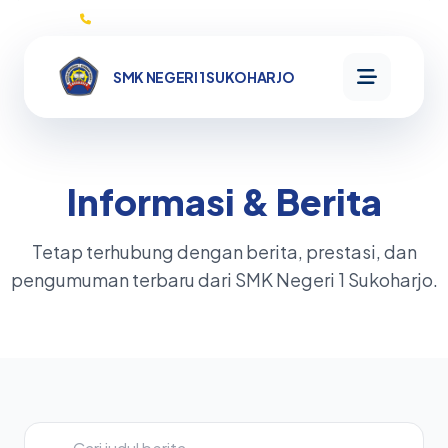
0271593132
SMK NEGERI 1 SUKOHARJO
SMK NEGERI
1
Informasi & Berita
SUKOHARJO
Tetap terhubung dengan berita, prestasi, dan
Beranda
pengumuman terbaru dari SMK Negeri 1 Sukoharjo.
Informasi
Profil
Kata
Program
Sambutan
Sejarah
MikroTik