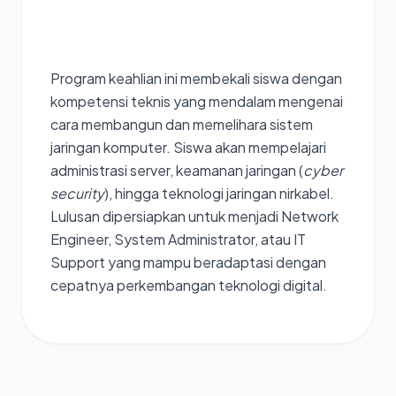
Teknik
Jaringan
Komputer
Program keahlian ini membekali siswa dengan
dan
Telekomunikasi
kompetensi teknis yang mendalam mengenai
(TJKT)
cara membangun dan memelihara sistem
jaringan komputer. Siswa akan mempelajari
administrasi server, keamanan jaringan (
cyber
security
), hingga teknologi jaringan nirkabel.
Lulusan dipersiapkan untuk menjadi Network
Engineer, System Administrator, atau IT
Support yang mampu beradaptasi dengan
cepatnya perkembangan teknologi digital.