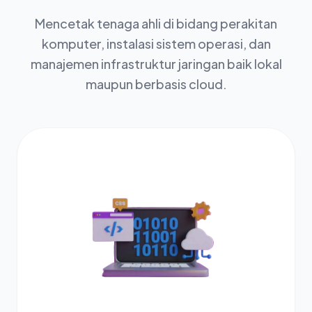
Siswa
Sekolah
Academy
Mencetak tenaga ahli di bidang perakitan
Visi
Sarana
Alumni
komputer, instalasi sistem operasi, dan
Misi
Kejuruan
&
Cek
Guru
manajemen infrastruktur jaringan baik lokal
Prasarana
Kelulusan
Semua
Staff
maupun berbasis cloud.
Ekstrakurikuler
Prestasi
Kejuruan
Data
Akuntansi
Semua
Sekolah
dan
Ekskul
Keuangan
Osis
SPMB
Lembaga
(AKL)
Manajemen
Perkantoran
dan
Layanan
Bisnis
(MPLB)
Pemasaran
(PM)