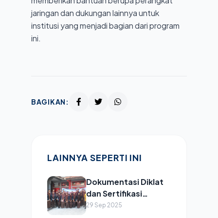
memberikan bantuan berupa perangkat
jaringan dan dukungan lainnya untuk
institusi yang menjadi bagian dari program
ini.
BAGIKAN:
LAINNYA SEPERTI INI
Dokumentasi Diklat
dan Sertifikasi
MTCNA Tahun 2024
29 Sep 2025