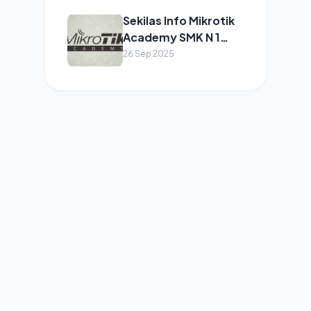
Sekilas Info Mikrotik
Academy SMK N 1
Sukoharjo
26 Sep 2025