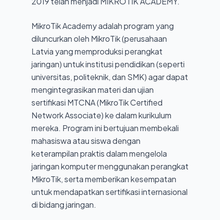
2019 telah menjadi MIKROTIK ACADEMY.
Teknik
Jaringan
MikroTik Academy adalah program yang
Komputer
diluncurkan oleh MikroTik (perusahaan
dan
Latvia yang memproduksi perangkat
Telekomunikasi
jaringan) untuk institusi pendidikan (seperti
(TJKT)
universitas, politeknik, dan SMK) agar dapat
mengintegrasikan materi dan ujian
sertifikasi MTCNA (MikroTik Certified
Network Associate) ke dalam kurikulum
mereka. Program ini bertujuan membekali
mahasiswa atau siswa dengan
keterampilan praktis dalam mengelola
jaringan komputer menggunakan perangkat
MikroTik, serta memberikan kesempatan
untuk mendapatkan sertifikasi internasional
di bidang jaringan.