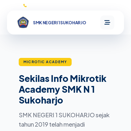
0271593132
SMK NEGERI 1 SUKOHARJO
SMK NEGERI
1
SUKOHARJO
MICROTIC ACADEMY
Sekilas Info Mikrotik
Beranda
Academy SMK N 1
Informasi
Sukoharjo
Profil
SMK NEGERI 1 SUKOHARJO sejak
Kata
Program
Sambutan
tahun 2019 telah menjadi
Sejarah
MikroTik