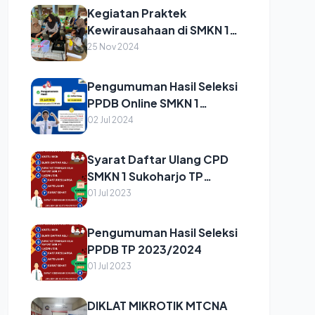
Kegiatan Praktek
Kewirausahaan di SMKN 1
Sukoharjo
25 Nov 2024
Pengumuman Hasil Seleksi
PPDB Online SMKN 1
Sukoharjo 2024
02 Jul 2024
Syarat Daftar Ulang CPD
SMKN 1 Sukoharjo TP
2023/2024
01 Jul 2023
Pengumuman Hasil Seleksi
PPDB TP 2023/2024
01 Jul 2023
DIKLAT MIKROTIK MTCNA