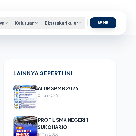
follow us:
wa
Kejuruan
Ekstrakurikuler
SPMB
LAINNYA SEPERTI INI
ALUR SPMB 2026
01 Jun 2026
PROFIL SMK NEGERI 1
SUKOHARJO
17 May 2026