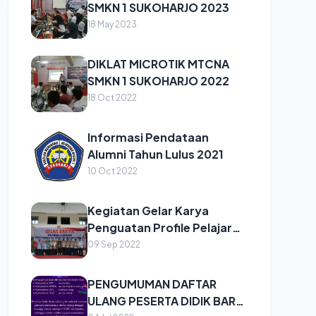
SMKN 1 SUKOHARJO 2023
18 May 2023
DIKLAT MICROTIK MTCNA
SMKN 1 SUKOHARJO 2022
18 Oct 2022
Informasi Pendataan
Alumni Tahun Lulus 2021
10 Oct 2022
Kegiatan Gelar Karya
Penguatan Profile Pelajar
Pancasila (P5)
09 Sep 2022
PENGUMUMAN DAFTAR
ULANG PESERTA DIDIK BARU