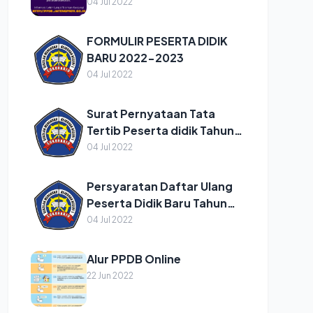
SMKN 1 SUKOHARJO TAHUN
04 Jul 2022
PELAJARAN 2022/2023
FORMULIR PESERTA DIDIK
BARU 2022-2023
04 Jul 2022
Surat Pernyataan Tata
Tertib Peserta didik Tahun
2022/2023
04 Jul 2022
Persyaratan Daftar Ulang
Peserta Didik Baru Tahun
Pelajaran 2022/2023
04 Jul 2022
Alur PPDB Online
22 Jun 2022