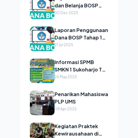
dan Belanja BOSP
Reguler dan Kinerja
30 Dec 2025
Tahun 2025
Laporan Penggunaan
Dana BOSP Tahap 1
2025
21 Jul 2025
Informasi SPMB
SMKN 1 Sukoharjo TA
2025/2026
26 May 2025
Penarikan Mahasiswa
PLP UMS
08 Apr 2025
Kegiatan Praktek
Kewirausahaan di