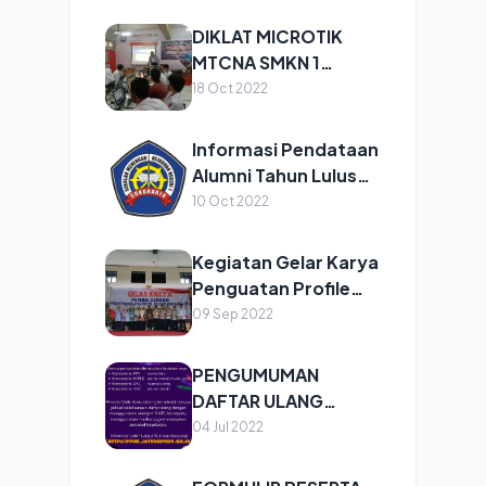
DIKLAT MICROTIK
MTCNA SMKN 1
SUKOHARJO 2022
18 Oct 2022
Informasi Pendataan
Alumni Tahun Lulus
2021
10 Oct 2022
Kegiatan Gelar Karya
Penguatan Profile
Pelajar Pancasila (P5)
09 Sep 2022
PENGUMUMAN
DAFTAR ULANG
PESERTA DIDIK BARU
04 Jul 2022
SMKN 1 SUKOHARJO
TAHUN PELAJARAN