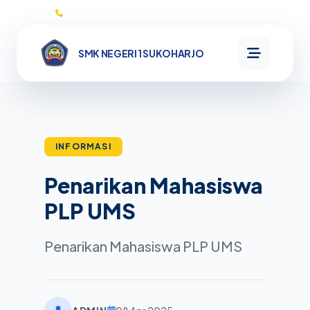
0271593132
SMK NEGERI 1 SUKOHARJO
SMK NEGERI
1
SUKOHARJO
INFORMASI
Penarikan Mahasiswa
Beranda
PLP UMS
Informasi
Penarikan Mahasiswa PLP UMS
Profil
Kata
Program
Sambutan
Sejarah
MikroTik