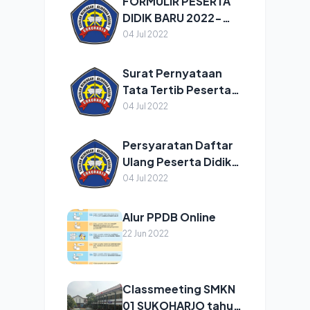
FORMULIR PESERTA
2022/2023
DIDIK BARU 2022-
2023
04 Jul 2022
Surat Pernyataan
Tata Tertib Peserta
didik Tahun
04 Jul 2022
2022/2023
Persyaratan Daftar
Ulang Peserta Didik
Baru Tahun Pelajaran
04 Jul 2022
2022/2023
Alur PPDB Online
22 Jun 2022
Classmeeting SMKN
01 SUKOHARJO tahun