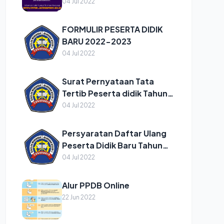
SMKN 1 SUKOHARJO TAHUN
04 Jul 2022
PELAJARAN 2022/2023
FORMULIR PESERTA DIDIK
BARU 2022-2023
04 Jul 2022
Surat Pernyataan Tata
Tertib Peserta didik Tahun
2022/2023
04 Jul 2022
Persyaratan Daftar Ulang
Peserta Didik Baru Tahun
Pelajaran 2022/2023
04 Jul 2022
Alur PPDB Online
22 Jun 2022