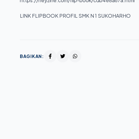
https://heyzine.com/flip-book/cdb4e8a67a.html
LINK FLIPBOOK PROFIL SMK N 1 SUKOHARHO
BAGIKAN: