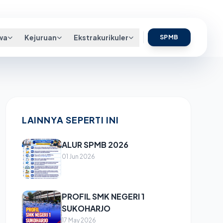
follow us:
wa
Kejuruan
Ekstrakurikuler
SPMB
LAINNYA SEPERTI INI
ALUR SPMB 2026
01 Jun 2026
PROFIL SMK NEGERI 1
SUKOHARJO
17 May 2026