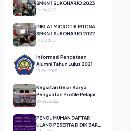
SMKN 1 SUKOHARJO 2023
18 May 2023
DIKLAT MICROTIK MTCNA
SMKN 1 SUKOHARJO 2022
18 Oct 2022
Informasi Pendataan
Alumni Tahun Lulus 2021
10 Oct 2022
Kegiatan Gelar Karya
Penguatan Profile Pelajar
Pancasila (P5)
09 Sep 2022
PENGUMUMAN DAFTAR
ULANG PESERTA DIDIK BARU