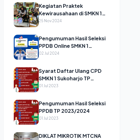
Kegiatan Praktek
Kewirausahaan di SMKN 1
Sukoharjo
25 Nov 2024
Pengumuman Hasil Seleksi
PPDB Online SMKN 1
Sukoharjo 2024
02 Jul 2024
Syarat Daftar Ulang CPD
SMKN 1 Sukoharjo TP
2023/2024
01 Jul 2023
Pengumuman Hasil Seleksi
PPDB TP 2023/2024
01 Jul 2023
DIKLAT MIKROTIK MTCNA