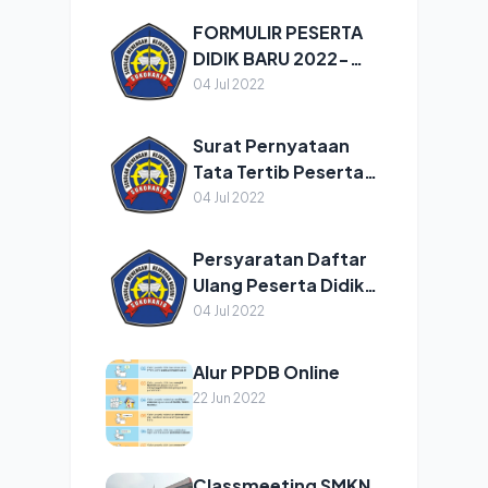
TAHUN PELAJARAN
FORMULIR PESERTA
2022/2023
DIDIK BARU 2022-
2023
04 Jul 2022
Surat Pernyataan
Tata Tertib Peserta
didik Tahun
04 Jul 2022
2022/2023
Persyaratan Daftar
Ulang Peserta Didik
Baru Tahun Pelajaran
04 Jul 2022
2022/2023
Alur PPDB Online
22 Jun 2022
Classmeeting SMKN