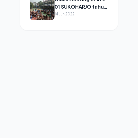
01 SUKOHARJO tahun
2022
14 Jun 2022