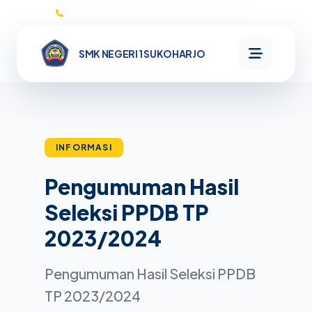
0271593132
SMK NEGERI 1 SUKOHARJO
SMK NEGERI
1
SUKOHARJO
INFORMASI
Pengumuman Hasil
Beranda
Seleksi PPDB TP
Informasi
2023/2024
Profil
Pengumuman Hasil Seleksi PPDB
Kata
Program
Sambutan
TP 2023/2024
Sejarah
MikroTik