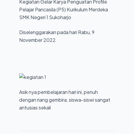
Kegiatan Gelar Karya Penguatan Profile
Teknik
Pelajar Pancasila (P5) Kurikulum Merdeka
Jaringan
SMK Negeri 1 Sukoharjo
Komputer
dan
Diselenggarakan pada hari Rabu, 9
Telekomunikasi
November 2022
(TJKT)
Asik nya pembelajaran hari ini, penuh
dengan riang gembira, siswa-siswi sangat
antusias sekali