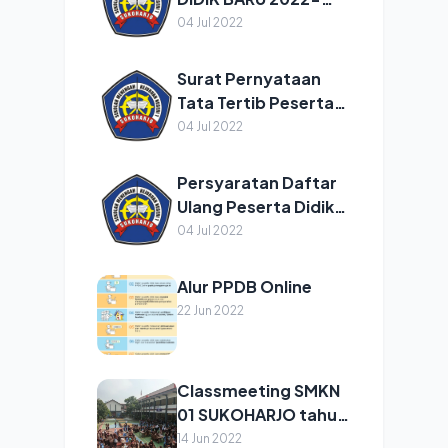
2023
04 Jul 2022
Surat Pernyataan
Tata Tertib Peserta
didik Tahun
04 Jul 2022
2022/2023
Persyaratan Daftar
Ulang Peserta Didik
Baru Tahun Pelajaran
04 Jul 2022
2022/2023
Alur PPDB Online
22 Jun 2022
Classmeeting SMKN
01 SUKOHARJO tahun
2022
14 Jun 2022