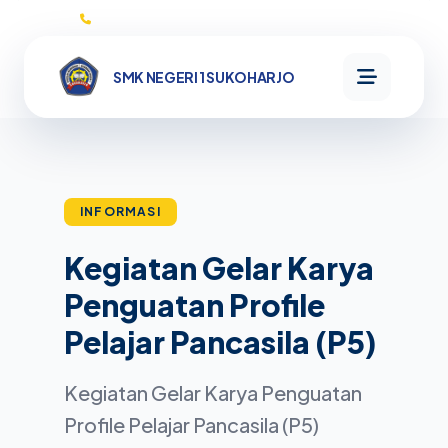
0271593132
SMK NEGERI 1 SUKOHARJO
SMK NEGERI
1
SUKOHARJO
INFORMASI
Kegiatan Gelar Karya
Beranda
Penguatan Profile
Informasi
Pelajar Pancasila (P5)
Profil
Kegiatan Gelar Karya Penguatan
Kata
Program
Sambutan
Profile Pelajar Pancasila (P5)
Sejarah
MikroTik